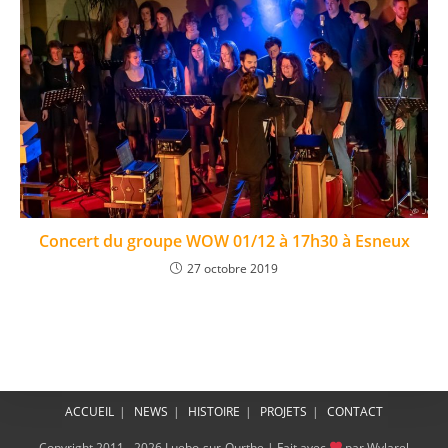
Concert du groupe WOW 01/12 à 17h30 à Esneux
27 octobre 2019
ACCUEIL
NEWS
HISTOIRE
PROJETS
CONTACT
Copyright 2011 - 2026 Luebo-sur-Ourthe | Fait avec
par Wylarel