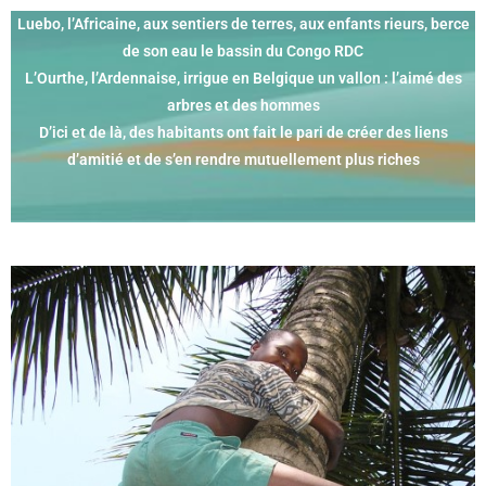
Luebo, l’Africaine, aux sentiers de terres, aux enfants rieurs, berce
de son eau le bassin du Congo RDC
L’Ourthe, l’Ardennaise, irrigue en Belgique un vallon : l’aimé des
arbres et des hommes
D’ici et de là, des habitants ont fait le pari de créer des liens
d’amitié et de s’en rendre mutuellement plus riches