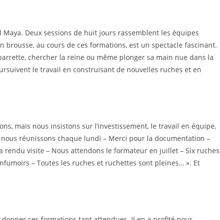
l Maya. Deux sessions de huit jours rassemblent les équipes
 brousse, au cours de ces formations, est un spectacle fascinant.
e barrette, chercher la reine ou même plonger sa main nue dans la
rsuivent le travail en construisant de nouvelles ruches et en
ns, mais nous insistons sur l’investissement, le travail en équipe.
ous nous réunissons chaque lundi – Merci pour la documentation –
 rendu visite – Nous attendons le formateur en juillet – Six ruches
fumoirs – Toutes les ruches et ruchettes sont pleines… ». Et
 donner ces formations tant attendues. Il en a profité pour