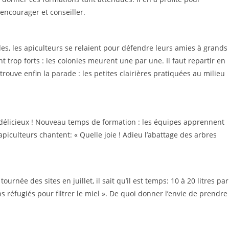
encourager et conseiller.
des, les apiculteurs se relaient pour défendre leurs amies à grands
ont trop forts : les colonies meurent une par une. Il faut repartir en
uve enfin la parade : les petites clairières pratiquées au milieu
nt délicieux ! Nouveau temps de formation : les équipes apprennent
piculteurs chantent: « Quelle joie ! Adieu l’abattage des arbres
rnée des sites en juillet, il sait qu’il est temps: 10 à 20 litres par
ns réfugiés pour filtrer le miel ». De quoi donner l’envie de prendre