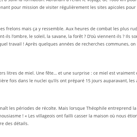
ant pour mission de visiter régulièrement les sites apicoles pour 
 des frelons mais ça y ressemble. Aux heures de combat les plus ru
ils l’ombre, le soleil, la savane, la forêt ? D’où viennent-ils ? Ils s
uel travail ! Après quelques années de recherches communes, on tro
ers litres de miel. Une fête… et une surprise : ce miel est vraime
re fois dans le nuclei qu’ils ont préparé 15 jours auparavant, les a
aît les périodes de récolte. Mais lorsque Théophile entreprend la tou
housiasme ! « Les villageois ont failli casser la maison où nous étio
re des détails.