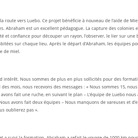
 route vers Luebo. Ce projet bénéficie à nouveau de l’aide de Mie
s. Abraham est un excellent pédagogue. La capture des colonies en
té et confiance pour découper un rayon, l’observer, le lier sur un
bitées sur chaque lieu. Après le départ d’Abraham, les équipes pou
e de miel.
nd intérêt. Nous sommes de plus en plus sollicités pour des formatio
 au fil des mois, nous recevons des messages : « Nous sommes 15, n
vons fait une ruche, en suivant le plan – L’équipe de Luebo nous a
– Nous avons fait deux équipes – Nous manquons de vareuses et d’en
ous oublierez pas ».
et a suivi la formation. Abraham a refait le voyage de 1000 km pour