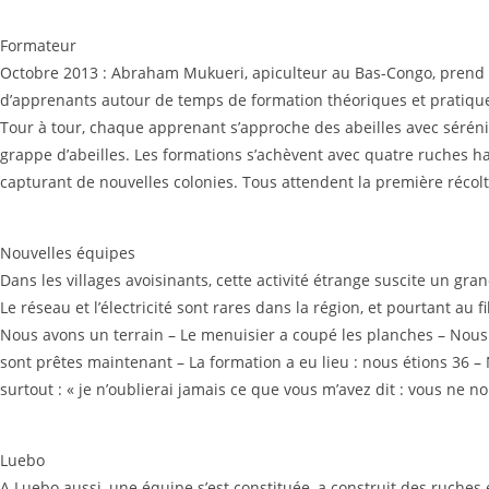
Formateur
Octobre 2013 : Abraham Mukueri, apiculteur au Bas-Congo, prend la
d’apprenants autour de temps de formation théoriques et pratique
Tour à tour, chaque apprenant s’approche des abeilles avec séréni
grappe d’abeilles. Les formations s’achèvent avec quatre ruches ha
capturant de nouvelles colonies. Tous attendent la première récolt
Nouvelles équipes
Dans les villages avoisinants, cette activité étrange suscite un gra
Le réseau et l’électricité sont rares dans la région, et pourtant
Nous avons un terrain – Le menuisier a coupé les planches – Nous a
sont prêtes maintenant – La formation a eu lieu : nous étions 36 
surtout : « je n’oublierai jamais ce que vous m’avez dit : vous ne n
Luebo
A Luebo aussi, une équipe s’est constituée, a construit des ruches 